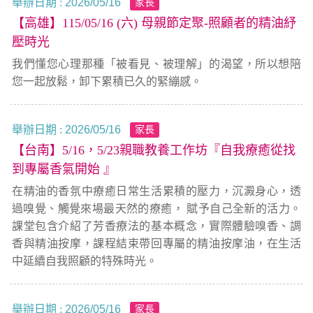
舉辦日期 :
2026/05/16
家長
【高雄】115/05/16 (六) 母親節定聚-照顧者的精油紓
壓時光
我們懂您心理那種「被看見、被理解」的渴望，所以想陪
您一起放鬆，卸下累積已久的緊繃感。
舉辦日期 :
2026/05/16
家長
【台南】5/16，5/23親職教養工作坊『自我療癒從找
到專屬香氣開始 』
在精油的香氛中療癒日常生活累積的壓力，沉澱身心，透
過嗅覺、觸覺來場最天然的療癒， 賦予自己全新的活力。
課堂包含介紹了芳香療法的基本概念，實際體驗嗅香、調
香與精油按摩，課程結束帶回專屬的精油按摩油，在生活
中延續自我照顧的特殊時光。
舉辦日期 :
2026/05/16
家長