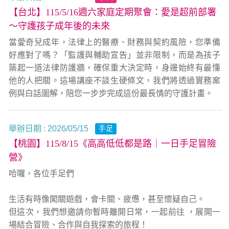
【台北】115/5/16週六家庭定期聚會：愛是超前部署
～守護孩子成年後的未來
當愛奇兒成年，法律上的醫療、財務與契約風險，您準備
好應對了嗎？「監護與輔助宣告」並非限制，而是為孩子
築起一道法律防護牆，確保重大決定時，身邊始終有最懂
他的人把關。這場講座不談生硬條文，我們將透過實務案
例與白話圖解，陪您一步步完成這份最長情的守護計畫。
舉辦日期 :
2026/05/15
手足
【桃園】115/8/15《高高低低都是路｜一日手足冒險
營》
哈囉，各位手足們
生活有時像闖關遊戲，會卡關、疲憊，甚至懷疑自己。
但這次，我們想邀請你暫時離開日常，一起前往 ，展開一
場結合冒險、合作與自我探索的旅程！