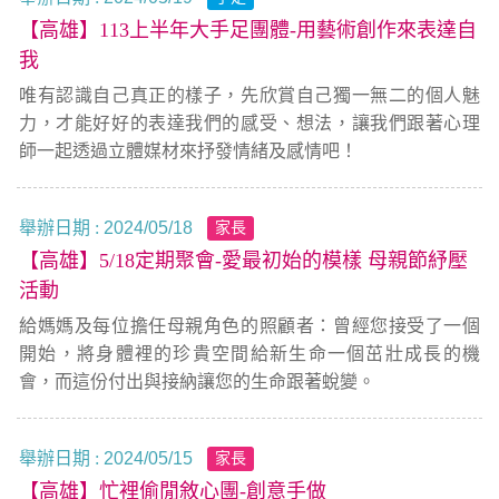
【高雄】113上半年大手足團體-用藝術創作來表達自
我
唯有認識自己真正的樣子，先欣賞自己獨一無二的個人魅
力，才能好好的表達我們的感受、想法，讓我們跟著心理
師一起透過立體媒材來抒發情緒及感情吧！
舉辦日期 :
2024/05/18
家長
【高雄】5/18定期聚會-愛最初始的模樣 母親節紓壓
活動
給媽媽及每位擔任母親角色的照顧者：曾經您接受了一個
開始，將身體裡的珍貴空間給新生命一個茁壯成長的機
會，而這份付出與接納讓您的生命跟著蛻變。
舉辦日期 :
2024/05/15
家長
【高雄】忙裡偷閒敘心團-創意手做