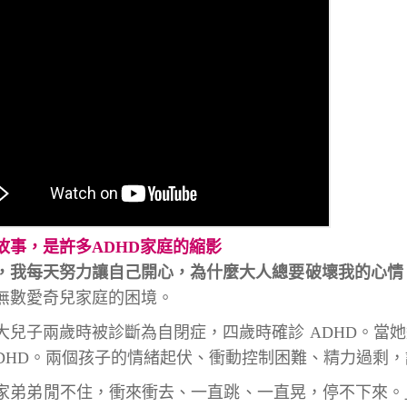
故事，是許多ADHD家庭的縮影
，我每天努力讓自己開心，為什麼大人總要破壞我的心情
無數愛奇兒家庭的困境。
大兒子兩歲時被診斷為自閉症，四歲時確診 ADHD。當
ADHD。兩個孩子的情緒起伏、衝動控制困難、精力過剩
家弟弟閒不住，衝來衝去、一直跳、一直晃，停不下來。