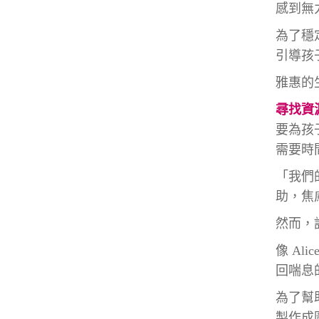
感到無
為了穩
引導孩
雅惠的
尋找資
要為孩
需要時
「我們
助，焦
然而，
像 A
回喘息
為了幫
製作成