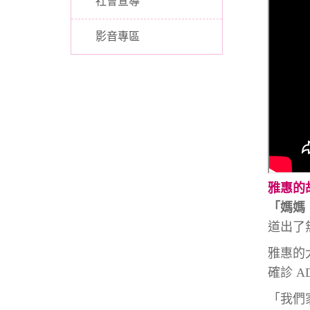
社會宣導
影音專區
雅惠的
「媽媽
道出了
雅惠的
確診 
「我們