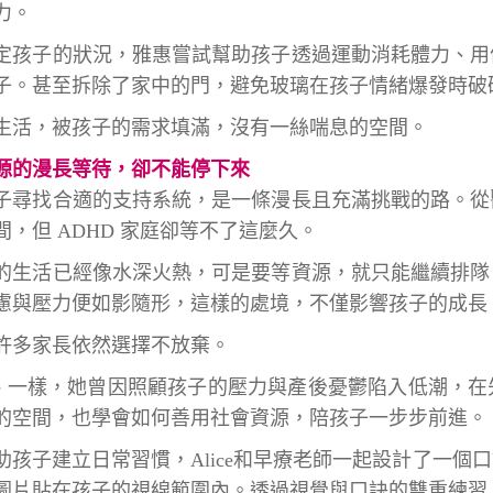
力。
定孩子的狀況，雅惠嘗試幫助孩子透過運動消耗體力、用
子。甚至拆除了家中的門，避免玻璃在孩子情緒爆發時破
生活，被孩子的需求填滿，沒有一絲喘息的空間。
源的漫長等待，卻不能停下來
子尋找合適的支持系統，是一條漫長且充滿挑戰的路。從
間，但 ADHD 家庭卻等不了這麼久。
的生活已經像水深火熱，可是要等資源，就只能繼續排隊
慮與壓力便如影隨形，這樣的處境，不僅影響孩子的成長
許多家長依然選擇不放棄。
lice 一樣，她曾因照顧孩子的壓力與產後憂鬱陷入低潮
的空間，也學會如何善用社會資源，陪孩子一步步前進。
助孩子建立日常習慣，Alice和早療老師一起設計了一
圖片貼在孩子的視線範圍內。透過視覺與口訣的雙重練習