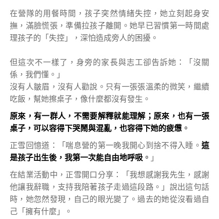
在營隊的用餐時間，孩子突然情緒失控，她立刻起身安
撫，滿臉慌張，準備拉孩子離開。她早已習慣第一時間處
理孩子的「失控」，深怕造成旁人的困擾。
但這次不一樣了，身旁的家長與志工卻告訴她：「沒關
係，我們懂。」
沒有人皺眉，沒有人勸說。只有一張張溫柔的微笑，繼續
吃飯，幫她擦桌子，像什麼都沒有發生。
原來，有一群人，不需要解釋就能理解；原來，也有一張
桌子，可以容得下哭鬧與混亂，也容得下她的疲憊
。
正雪回憶道：「喘息營的第一晚我開心到捨不得入睡。
這
是孩子出生後，我第一次能自由地呼吸
。
」
在結業活動中，正雪開口分享：「我想感謝我先生，感謝
他讓我辭職，支持我陪著孩子走過這段路。」說出這句話
時，她忽然發現，自己的眼光變了。過去的她從沒看過自
己「擁有什麼」。