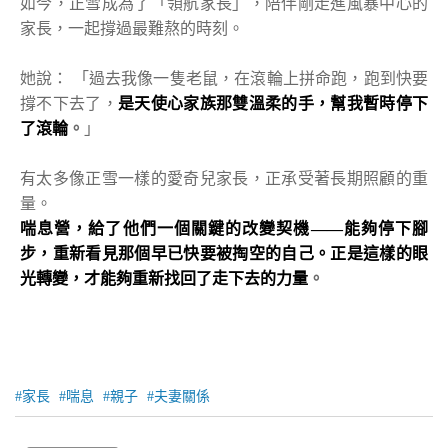
如今，正雪成為了「領航家長」，陪伴剛走進風暴中心的
家長，一起撐過最難熬的時刻。
她說： 「過去我像一隻老鼠，在滾輪上拼命跑，跑到快要
撐不下去了，
是天使心家族那雙溫柔的手，幫我暫時停下
了滾輪
。
」
有太多像正雪一樣的愛奇兒家長，正承受著長期照顧的重
量。
喘息營，給了他們一個關鍵的改變契機——能夠停下腳
步，重新看見那個早已快要被掏空的自己。正是這樣的眼
光轉變，才能夠重新找回了走下去的力量
。
家長
喘息
親子
夫妻關係