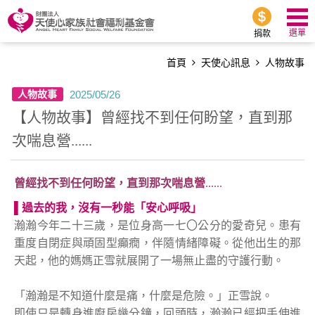
選單
捐款
首頁
天使心訊息
人物故事
2025/05/26
人物故事
【人物故事】曾經找不到任何盼望，直到那
次喘息營......
曾經找不到任何盼望，直到那次喘息營
......
▌
過去的我，沒有一秒能「安心呼吸」
瀚瀚今年二十三歲，是位身高一七〇公分的愛奇兒。患有
重度自閉症與頑固型癲癇，伴隨情緒障礙。從他出生的那
天起，他的媽媽正雪就展開了一場無止盡的守護行動。
「瀚瀚是不知道什麼是痛，什麼是危險。」正雪說。
即使只是轉身進廚房幾分鐘，回頭時，瀚瀚已經把手伸進