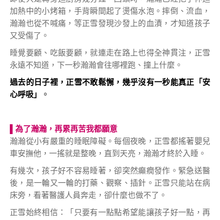
加熱中的小烤箱，手背瞬間起了燙傷水泡。摔倒、流血，
瀚瀚也從不喊痛，等正雪發現沙發上的血漬，才知道孩子
又受傷了。
睡覺要顧、吃飯要顧，就連走在路上也得全神貫注，正雪
永遠不知道，下一秒瀚瀚會往哪裡跑、撞上什麼。
過去的日子裡，正雪不敢鬆懈，幾乎沒有一秒能真正「安
心呼吸」
。
▌
為了瀚瀚，再累再苦我都願意
瀚瀚從小有嚴重的睡眠障礙。每個夜晚，正雪都搖著嬰兒
車安撫他，一搖就是整晚，直到天亮，瀚瀚才終於入睡。
有幾次，孩子好不容易睡著，卻突然癲癇發作。緊急送醫
後，是一輪又一輪的打藥、觀察、插針。正雪只能站在病
床旁，看著醫護人員奔走，卻什麼也做不了。
正雪始終相信：「只要有一點點希望能讓孩子好一點，再