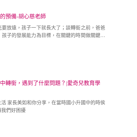
的預備-胡心慈老師
眼光要放遠，孩子一下就長大了；談轉銜之前，爸爸
」孩子的發展能力為目標，在關鍵的時間做關鍵的
子人格特質的培養、生活能力的建立遠比學科更重
，可能就是孩子的障礙與限制，早期發現、也能早
中轉銜，遇到了什麼問題？|愛奇兒教育學
活 家長美如和你分享，在當時國小升國中的時侯
讓我們好困擾