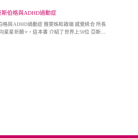
斯伯格與ADHD過動症
 雅雯姊和啟端 感覺統合 所長
向星星祈願⭐️，這本書 介紹了世界上50位 亞斯伯
分享這些學習障礙的朋友！如何找到自己特色活出精
DHD過動症及 亞斯伯格 會有什麼樣的情況，我們