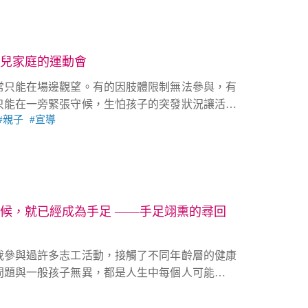
兒家庭的運動會
常只能在場邊觀望。有的因肢體限制無法參與，有
只能在一旁緊張守候，生怕孩子的突發狀況讓活動
親子
宣導
的限制，不再是被排除的理由 ❞
候，就已經成為手足 ——手足翊熏的尋回
我參與過許多志工活動，接觸了不同年齡層的健康
問題與一般孩子無異，都是人生中每個人可能會遇
逐漸意識到，我們之間其實存在一些獨特的共同傷