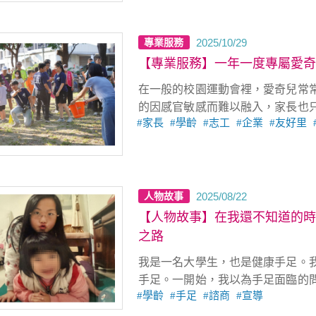
2025/10/29
專業服務
【專業服務】一年一度專屬愛奇
在一般的校園運動會裡，愛奇兒常
的因感官敏感而難以融入，家長也
家長
學齡
志工
企業
友好里
變調。 ❝ 而在天使心家族，身體上
2025/08/22
人物故事
【人物故事】在我還不知道的時
之路
我是一名大學生，也是健康手足。
手足。一開始，我以為手足面臨的
學齡
手足
諮商
宣導
到的課題。但隨著深入交流，我才
痕與課題。