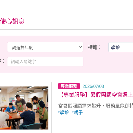
使⼼訊息
：
標籤：
學齡
字：
2026/07/03
專業服務
【專業服務】暑假照顧空窗遇上
當暑假照顧需求攀升，服務量能卻
學齡
親子