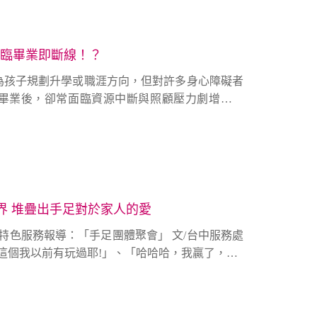
臨畢業即斷線！？
為孩子規劃升學或職涯方向，但對許多身心障礙者
歲畢業後，卻常面臨資源中斷與照顧壓力劇增的處
的愛奇兒該何去何從？
界 堆疊出手足對於家人的愛
這個我以前有玩過耶!」、「哈哈哈，我贏了，OH
留下來玩嗎?」、「我想要休息一下、我不想分享」
裡面活潑、奔放、有個性的氣氛，這是屬於台中天
C兒童權利公約第31條:保障每一位兒少都享有休