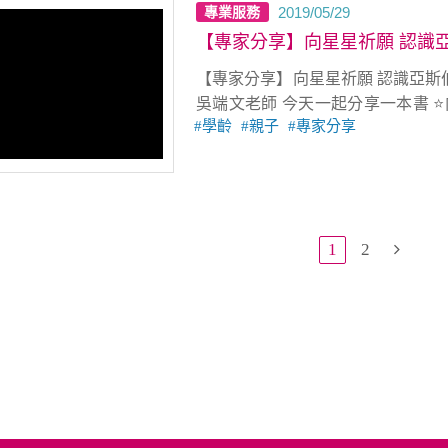
2019/05/29
專業服務
【專家分享】向星星祈願 認識亞
【專家分享】向星星祈願 認識亞斯伯格與ADHD過動症
吳端文老師 今天一起分享一本書 ⭐️
學齡
親子
專家分享
格 及 ADHD 過動症的名人，
彩。 吳端文老師也和大家分享，A
該怎麼和他們相處
1
2