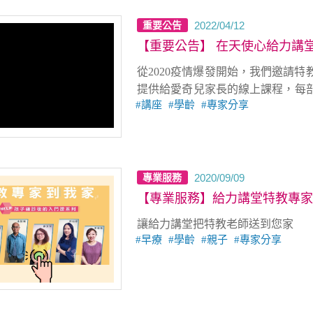
息和休閒、遊戲和娛樂活動的權利
手足活動裡放進了CRC的精神，透
2022/04/12
重要公告
們在活動中能夠被允許擁有「自己
【重要公告】 在天使心給力講堂Y
從2020疫情爆發開始，我們邀請
提供給愛奇兒家長的線上課程，每部
講座
學齡
專家分享
家輕鬆學習，而且…還有免費拿各
2020/09/09
專業服務
【專業服務】給力講堂特教專家
讓給力講堂把特教老師送到您家
早療
學齡
親子
專家分享