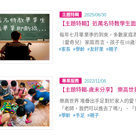
2025/06/30
主題特輯
【主題特輯】近萬名特教學生面
每年七月畢業季的到來，多數家庭
（愛奇兒）家庭而言，孩子在18
家長
學齡
友好里
親子
境，那每年滿18歲從特教體系畢業
2022/11/08
專業服務
【主題特輯-歲末分享】 樂高世
樂高世界 堆疊出手足對於家人的愛 特色服務報導：「手足團體聚會」 文/台中服務處
「老師，我們可以進去了嗎?」、「
學齡
手足
親子
YA!」、「等等下課我還可以繼續
推開小手足活動教室，可以感受到
使心小手足專屬的空間與時間。CR