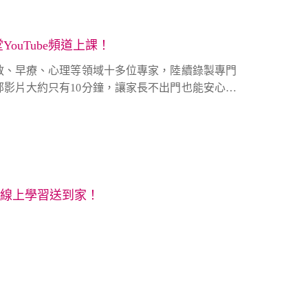
，以確保兒少有健全的身心發展。這幾年我們在小
過「遊戲」來和小手足們建立互動連結更讓小手足
的玩法」。
ouTube頻道上課！
特教、早療、心理等領域十多位專家，陸續錄製專門
影片大約只有10分鐘，讓家長不出門也能安心在
種好禮的機會喔！
線上學習送到家！